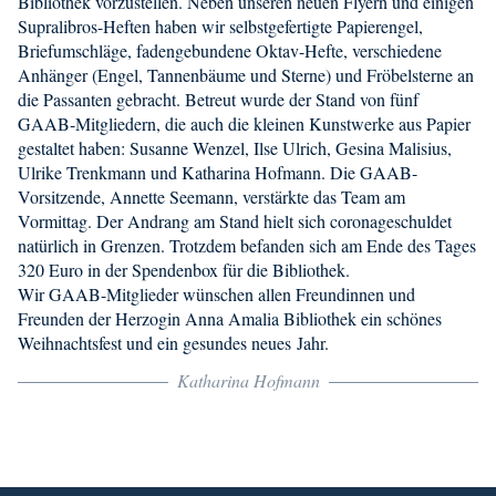
Bibliothek vorzustellen. Neben unseren neuen Flyern und einigen
Supralibros-Heften haben wir selbstgefertigte Papierengel,
Briefumschläge, fadengebundene Oktav-Hefte, verschiedene
Anhänger (Engel, Tannenbäume und Sterne) und Fröbelsterne an
die Passanten gebracht. Betreut wurde der Stand von fünf
GAAB-Mitgliedern, die auch die kleinen Kunstwerke aus Papier
gestaltet haben: Susanne Wenzel, Ilse Ulrich, Gesina Malisius,
Ulrike Trenkmann und Katharina Hofmann. Die GAAB-
Vorsitzende, Annette Seemann, verstärkte das Team am
Vormittag. Der Andrang am Stand hielt sich coronageschuldet
natürlich in Grenzen. Trotzdem befanden sich am Ende des Tages
320 Euro in der Spendenbox für die Bibliothek.
Wir GAAB-Mitglieder wünschen allen Freundinnen und
Freunden der Herzogin Anna Amalia Bibliothek ein schönes
Weihnachtsfest und ein gesundes neues Jahr.
Katharina Hofmann